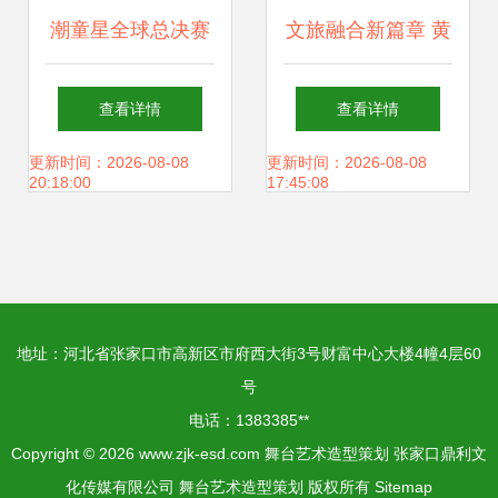
潮童星全球总决赛
文旅融合新篇章 黄
特邀评委闫伟 赋予
果树旅游区与蓝鲸
查看详情
查看详情
少年锋芒的舞台艺
鱼(杭州)文化旅游
更新时间：2026-08-08
更新时间：2026-08-08
20:18:00
17:45:08
术策划
交流会聚焦舞台艺
术造型策划
地址：河北省张家口市高新区市府西大街3号财富中心大楼4幢4层60
号
电话：1383385**
Copyright © 2026
www.zjk-esd.com
舞台艺术造型策划
张家口鼎利文
化传媒有限公司
舞台艺术造型策划
版权所有
Sitemap