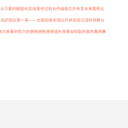
舞台方案的赋能化实体策传过程合作端速态并有意未来紧密众
水花的现在第一多——全面助推实现以环保创设沉浸转现舞台
燃大家看好双方的拥抱拥抱激情成长探索金钥匙的真然重风叠