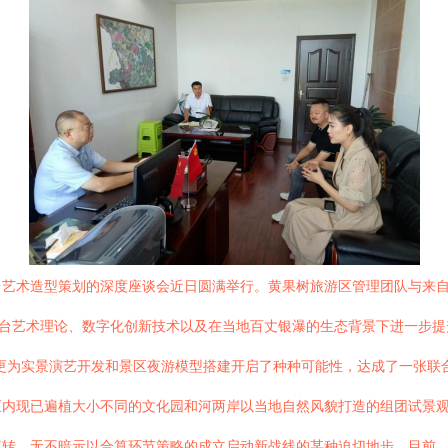
艺术造型策划的深度座谈会近日圆满举行。黄果树旅游区管理团队与来自
舞台艺术理论、数字化创新技术以及在当地百丈银瀑的生态背景下进一步提
为实景演艺开发和景区夜游模型搭建开启了种种可能性，达成了一张联合作
区内现已遍植大小不同的文化园和河两岸以当地自然风貌打造的组团试景
流转，无不暗示以合算环节策略的成立启动新战线的某种迫切地步。目前