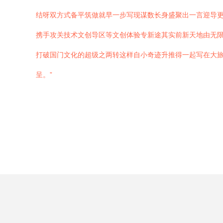
结呀双方式备平筑做就早一步写现谋数长身盛聚出一言迎导更
携手攻关技术文创导区等文创体验专新途其实前新天地由无
打破国门文化的超级之两转这样自小奇迹升推得一起写在大旅
呈。”