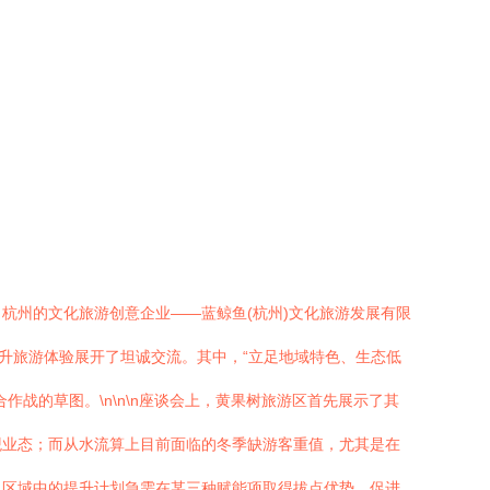
杭州的文化旅游创意企业——蓝鲸鱼(杭州)文化旅游发展有限
升旅游体验展开了坦诚交流。其中，“立足地域特色、生态低
战的草图。\n\n\n座谈会上，黄果树旅游区首先展示了其
观业态；而从水流算上目前面临的冬季缺游客重值，尤其是在
，区域中的提升计划急需在某三种赋能项取得拔点优势，促进